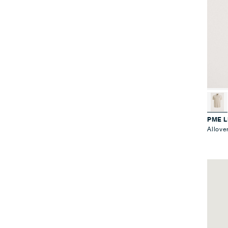
PME 
Allove