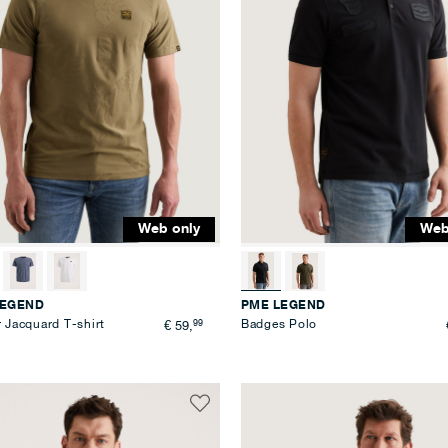
Web only
Web
LEGEND
PME LEGEND
r Jacquard T-shirt
99
Badges Polo
€ 59,
Voeg
toe
aan