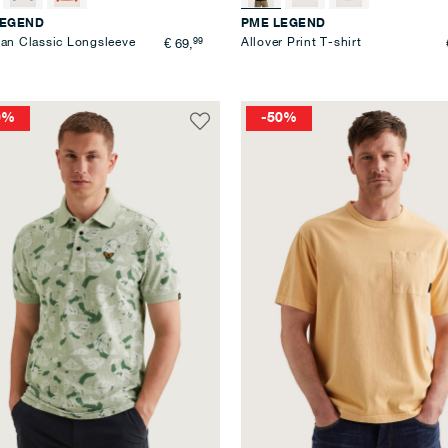
LEGEND
PME LEGEND
an Classic Longsleeve
99
Allover Print T-shirt
€ 69,
0%
-50%
Voeg
toe
aan
verlanglijst