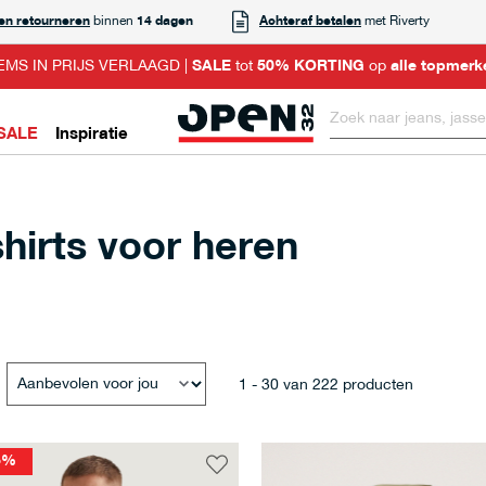
 en retourneren
binnen
14 dagen
Achteraf betalen
met Riverty
EMS IN PRIJS VERLAAGD |
SALE
tot
50% KORTING
op
alle topmerk
SALE
Inspiratie
hirts voor heren
1
-
30
van
222
producten
5%
Voeg
toe