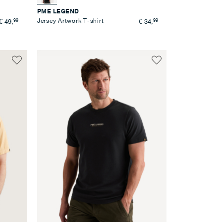
PME LEGEND
99
Jersey Artwork T-shirt
99
€ 49,
€ 34,
Voeg
Voeg
toe
toe
aan
aan
verlanglijst
verlanglijst