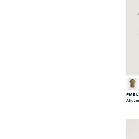
PME 
Allove