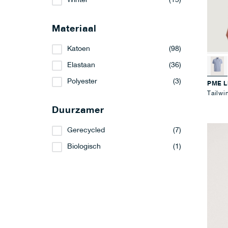
Winter
(15)
Materiaal
Katoen
(98)
Elastaan
(36)
Polyester
(3)
PME 
Tailwi
Duurzamer
Gerecycled
(7)
Biologisch
(1)