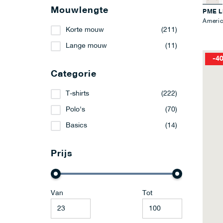
Mouwlengte
PME 
Americ
Korte mouw
(211)
Lange mouw
(11)
-4
Categorie
T-shirts
(222)
Polo's
(70)
Basics
(14)
Prijs
Van
Tot