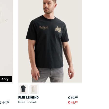
aan
aan
verlanglijst
verlanglijst
 only
99
PME LEGEND
€ 59,
99
Print T-shirt
99
€ 44,
€ 44,