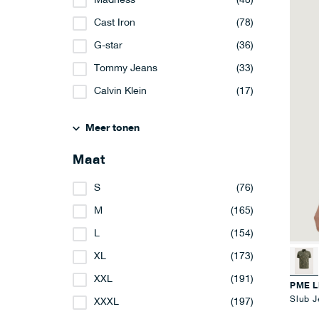
Madness
(48)
Cast Iron
(78)
G-star
(36)
Tommy Jeans
(33)
Calvin Klein
(17)
Meer tonen
Maat
S
(76)
M
(165)
L
(154)
XL
(173)
XXL
(191)
PME 
Slub J
XXXL
(197)