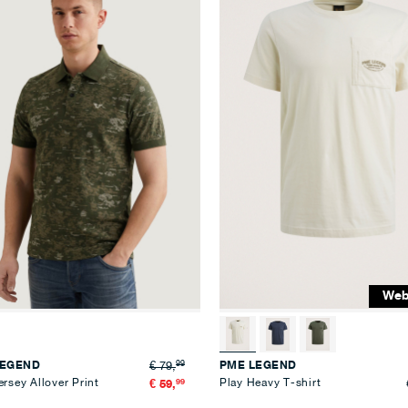
aan
verlanglijst
Web
99
LEGEND
PME LEGEND
€ 79,
ersey Allover Print
99
Play Heavy T-shirt
€ 59,