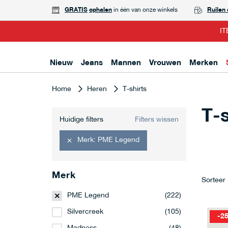
GRATIS
ophalen
in één van onze winkels
Ruilen
IT
Nieuw
Jeans
Mannen
Vrouwen
Merken
Home
Heren
T-shirts
T-s
Huidige filters
Filters wissen
Merk
PME Legend
Merk
Sorteer
PME Legend
(222)
Silvercreek
(105)
-2