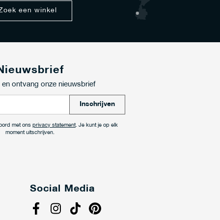
Zoek een winkel
Nieuwsbrief
in en ontvang onze nieuwsbrief
A
Inschrijven
b
o
kkoord met ons
privacy statement
. Je kunt je op elk
n
moment uitschrijven.
n
e
e
r
j
Social Media
e
o
p