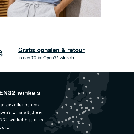
Gratis ophalen & retour
In een 70-tal Open32 winkels
EN32 winkels
je gezellig bij ons
pen? Er is altijd een
32 winkel bij jou in
uurt.