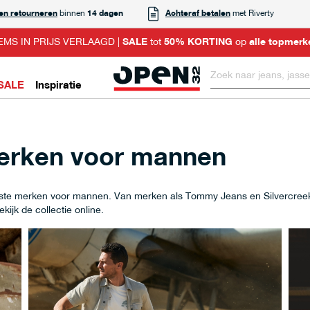
 en retourneren
binnen
14 dagen
Achteraf betalen
met Riverty
EMS IN PRIJS VERLAAGD |
SALE
tot
50% KORTING
op
alle topmerk
SALE
Inspiratie
merken voor mannen
 beste merken voor mannen. Van merken als Tommy Jeans en Silvercre
ijk de collectie online.