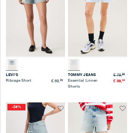
90
LEVI'S
TOMMY JEANS
€ 79,
Ribcage Short
95
Essential Linnen
95
€ 69,
€ 39,
Shorts
-25%
Voeg
Voeg
toe
toe
aan
aan
verlanglijst
verlangl