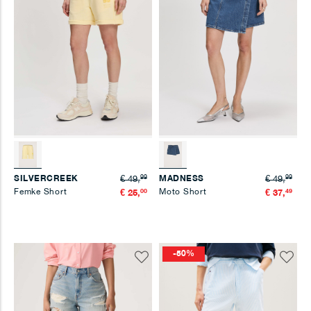
99
99
SILVERCREEK
MADNESS
€ 49,
€ 49,
Femke Short
00
Moto Short
49
€ 25,
€ 37,
-50%
Voeg
Voeg
toe
toe
aan
aan
verlanglijst
verlangl