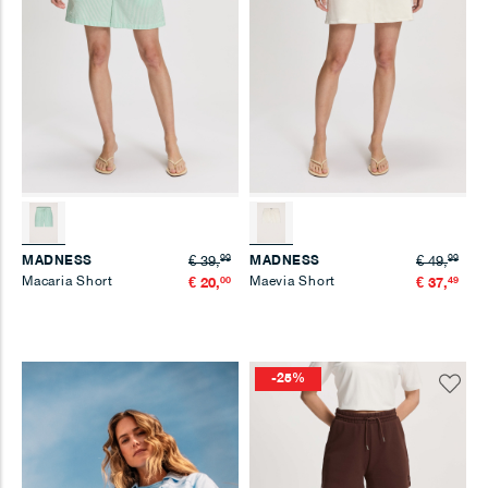
99
99
MADNESS
MADNESS
€ 39,
€ 49,
Macaria Short
00
Maevia Short
49
€ 20,
€ 37,
-25%
Voeg
toe
aan
verlangl