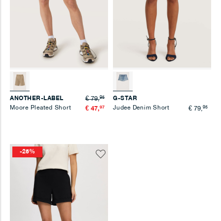
95
ANOTHER-LABEL
G-STAR
€ 79,
Moore Pleated Short
97
Judee Denim Short
95
€ 47,
€ 79,
-25%
Voeg
toe
aan
verlanglijst