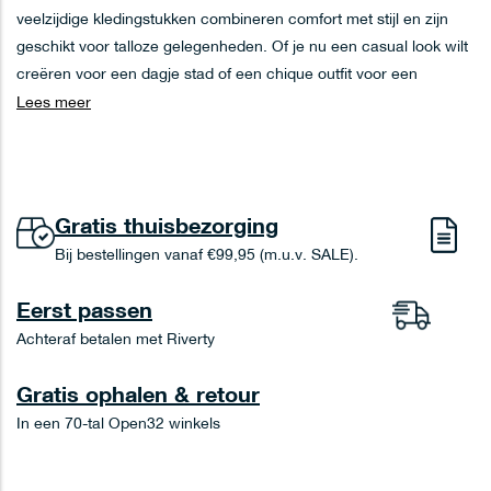
veelzijdige kledingstukken combineren comfort met stijl en zijn
geschikt voor talloze gelegenheden. Of je nu een casual look wilt
creëren voor een dagje stad of een chique outfit voor een
zomeravond, dames shorts bieden eindeloze mogelijkheden. Bij
Lees meer
OPEN32 vind je een zorgvuldig geselecteerde collectie short
dames in verschillende stijlen, materialen en pasvormen. Van
klassieke denim shorts tot elegante linnen varianten - voor elke
gelegenheid is er een passende shorts voor dames te vinden.
Gratis thuisbezorging
Laat je inspireren door de nieuwste trends en ontdek hoe je jouw
Bij bestellingen vanaf €99,95 (m.u.v. SALE).
nieuwe favoriete item kunt combineren voor een stijlvolle
zomerlook.
Eerst passen
Verschillende stijlen shorts voor elke
Achteraf betalen met Riverty
gelegenheid
Gratis ophalen & retour
De perfecte dames short komt in vele varianten, elk met hun
In een 70-tal Open32 winkels
eigen karakter en toepassingsmogelijkheden. Afhankelijk van
waar je naartoe gaat, kun je kiezen uit verschillende stijlen: