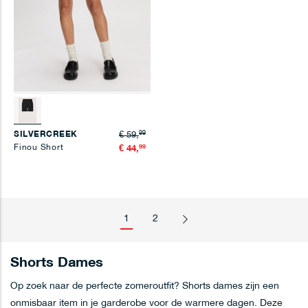
99
SILVERCREEK
€ 59,
Finou Short
99
€ 44,
Pagina
Je leest momenteel pagina
Pagina
1
2
Pagina
Volgende
Shorts Dames
Op zoek naar de perfecte zomeroutfit? Shorts dames zijn een
onmisbaar item in je garderobe voor de warmere dagen. Deze