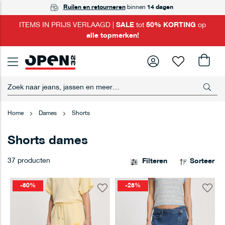
GRATIS
Ruilen en retourneren
Achteraf betalen
ophalen
in één van onze winkels
met Riverty
binnen
14 dagen
ITEMS IN PRIJS VERLAAGD |
SALE
tot
50% KORTING
op
alle topmerken!
Home
Dames
Shorts
Shorts dames
37
producten
Filteren
Sorteer
-50%
-25%
Voeg
Voeg
toe
toe
aan
aan
verlanglijst
verlangl