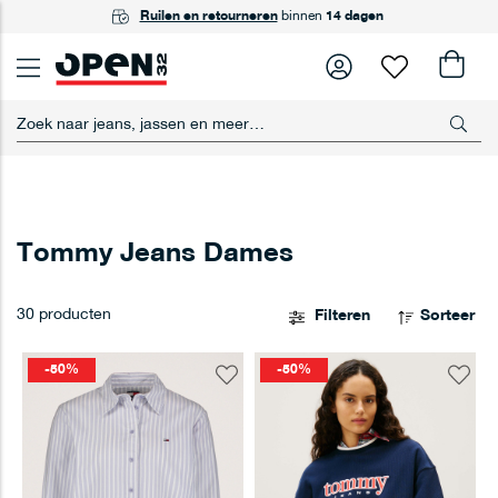
GRATIS
Ruilen en retourneren
Achteraf betalen
ophalen
in één van onze winkels
met Riverty
binnen
14 dagen
Tommy Jeans Dames
30
producten
Filteren
Sorteer
-50%
-50%
Voeg
Voeg
toe
toe
aan
aan
verlanglijst
verlangl