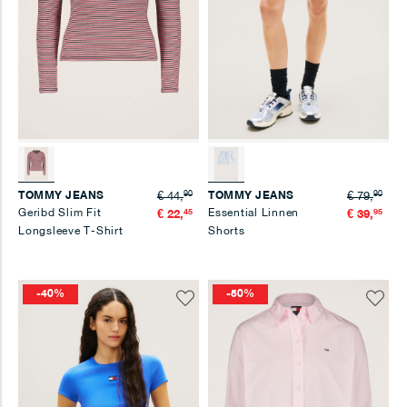
90
90
TOMMY JEANS
TOMMY JEANS
€ 44,
€ 79,
Geribd Slim Fit
45
Essential Linnen
95
€ 22,
€ 39,
Longsleeve T-Shirt
Shorts
-40%
-50%
Voeg
Voeg
toe
toe
aan
aan
verlanglijst
verlangl