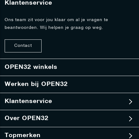
Klantenservice
o
p
o
Ons team zit voor jou klaar om al je vragen te
n
beantwoorden. Wij helpen je graag op weg.
z
e
n
Contact
i
e
u
w
OPEN32 winkels
s
b
Werken bij OPEN32
r
i
e
Klantenservice
f
Over OPEN32
Topmerken