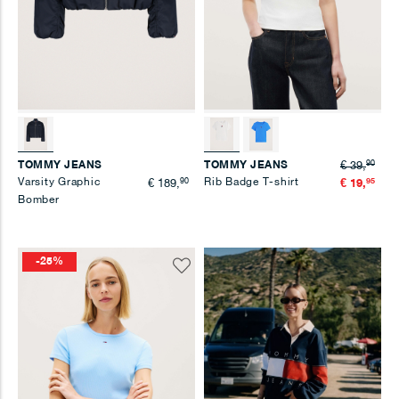
90
TOMMY JEANS
TOMMY JEANS
€ 39,
Varsity Graphic
90
Rib Badge T-shirt
95
€ 189,
€ 19,
Bomber
-25%
Voeg
toe
aan
verlanglijst