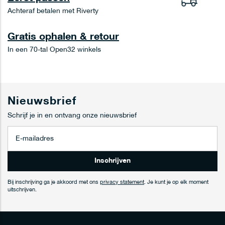
Achteraf betalen met Riverty
Gratis ophalen & retour
In een 70-tal Open32 winkels
Nieuwsbrief
Schrijf je in en ontvang onze nieuwsbrief
A
b
o
n
Inschrijven
n
e
Bij inschrijving ga je akkoord met ons
privacy statement
. Je kunt je op elk moment
e
uitschrijven.
r
j
e