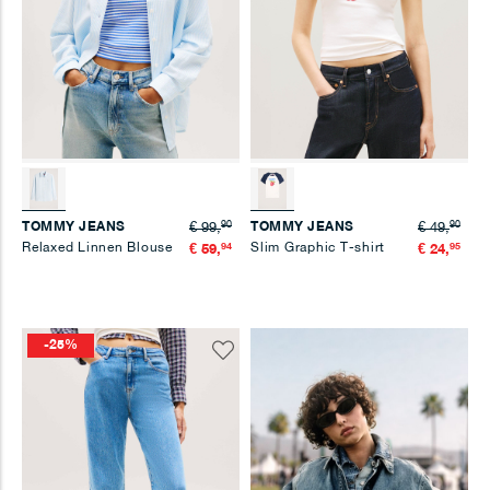
90
90
TOMMY JEANS
TOMMY JEANS
€ 99,
€ 49,
Relaxed Linnen Blouse
94
Slim Graphic T-shirt
95
€ 59,
€ 24,
-25%
Voeg
toe
aan
verlanglijst