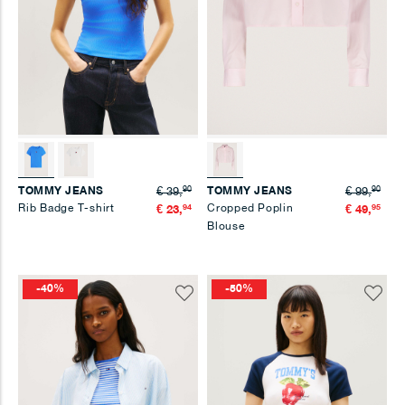
90
90
TOMMY JEANS
TOMMY JEANS
€ 39,
€ 99,
Rib Badge T-shirt
94
Cropped Poplin
95
€ 23,
€ 49,
Blouse
-40%
-50%
Voeg
Voeg
toe
toe
aan
aan
verlanglijst
verlangl