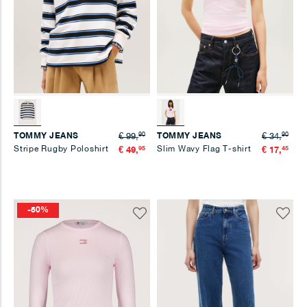
90
90
TOMMY JEANS
TOMMY JEANS
€ 99,
€ 34,
Stripe Rugby Poloshirt
95
Slim Wavy Flag T-shirt
45
€ 49,
€ 17,
-50%
Voeg
Voeg
toe
toe
aan
aan
verlanglijst
verlangl