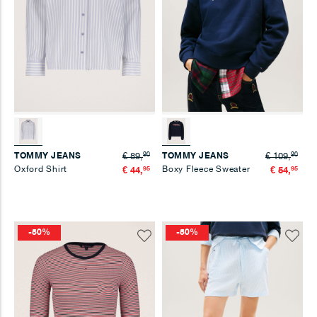
90
90
TOMMY JEANS
TOMMY JEANS
€ 89,
€ 109,
Oxford Shirt
95
Boxy Fleece Sweater
95
€ 44,
€ 54,
-50%
-50%
Voeg
Voeg
toe
toe
aan
aan
verlanglijst
verlangl