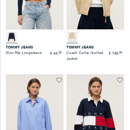
TOMMY JEANS
TOMMY JEANS
Slim Rib Longsleeve
90
Coach Collar Quilted
90
€ 44,
€ 149,
Jacket
Voeg
Voeg
toe
toe
aan
aan
verlanglijst
verlangl