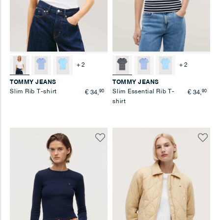
+ 2
+ 2
TOMMY JEANS
TOMMY JEANS
Slim Rib T-shirt
90
Slim Essential Rib T-
90
€ 34,
€ 34,
shirt
Voeg
Voeg
toe
toe
aan
aan
verlanglijst
verlangl