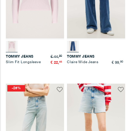
90
TOMMY JEANS
TOMMY JEANS
€ 44,
Slim Fit Longsleeve
45
Claire Wide Jeans
90
€ 22,
€ 99,
-25%
Voeg
Voeg
toe
toe
aan
aan
verlanglijst
verlangl