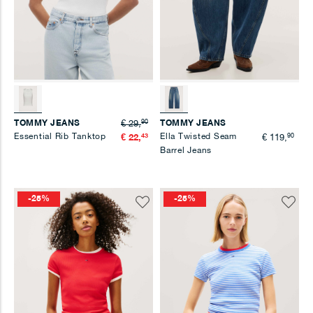
90
TOMMY JEANS
TOMMY JEANS
€ 29,
Essential Rib Tanktop
43
Ella Twisted Seam
90
€ 22,
€ 119,
Barrel Jeans
-25%
-25%
Voeg
Voeg
toe
toe
aan
aan
verlanglijst
verlangl