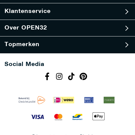
i
e
Klantenservice
f
Over OPEN32
Topmerken
Social Media