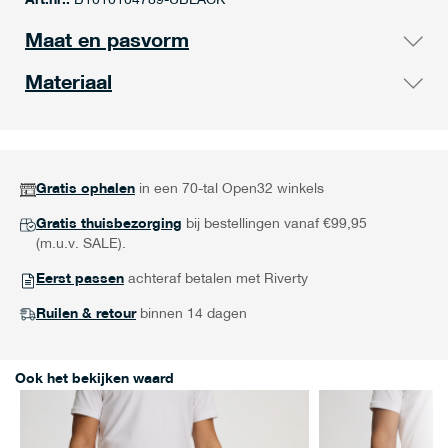
Art.nr.:
B1010104789-UBLACK
Maat en pasvorm
Materiaal
Gratis ophalen
in een 70-tal Open32 winkels
Gratis thuisbezorging
bij bestellingen vanaf €99,95
(m.u.v. SALE).
Eerst passen
achteraf betalen met Riverty
Ruilen & retour
binnen 14 dagen
Ook het bekijken waard