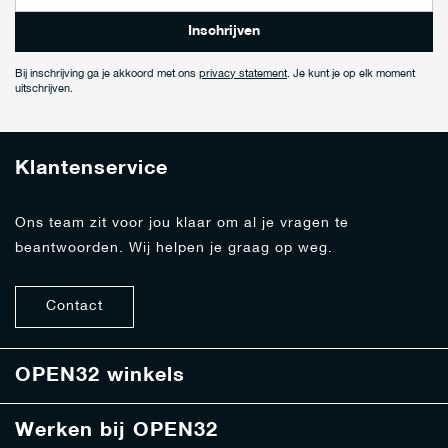
o
n
Inschrijven
n
e
Bij inschrijving ga je akkoord met ons
privacy statement
. Je kunt je op elk moment
e
uitschrijven.
r
j
e
Klantenservice
o
p
o
Ons team zit voor jou klaar om al je vragen te
n
beantwoorden. Wij helpen je graag op weg.
z
e
n
Contact
i
e
u
w
OPEN32 winkels
s
b
Werken bij OPEN32
r