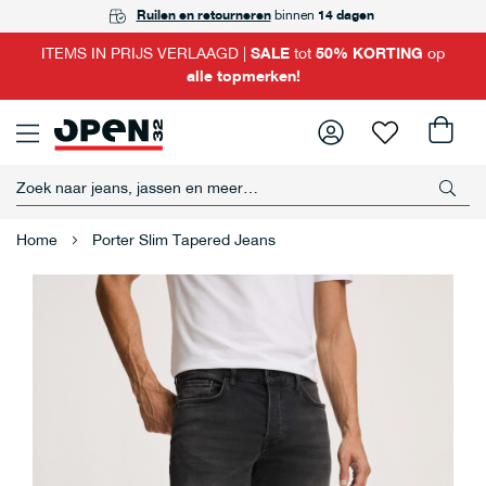
GRATIS
Ruilen en retourneren
Achteraf betalen
ophalen
in één van onze winkels
met Riverty
binnen
14 dagen
ITEMS IN PRIJS VERLAAGD |
SALE
tot
50% KORTING
op
alle topmerken!
Home
Porter Slim Tapered Jeans