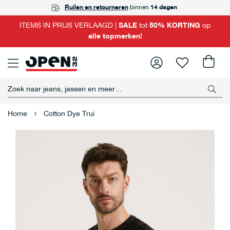
GRATIS
Ruilen en retourneren
Achteraf betalen
ophalen
in één van onze winkels
met Riverty
binnen
14 dagen
ITEMS IN PRIJS VERLAAGD |
SALE
tot
50% KORTING
op
alle topmerken!
Home
Cotton Dye Trui