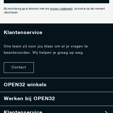
n
e
Bij inschrijving ga je akkoord met ons
privacy statement
. Je kunt je op elk moment
e
uitschrijven.
r
j
e
Klantenservice
o
p
o
Ons team zit voor jou klaar om al je vragen te
n
beantwoorden. Wij helpen je graag op weg.
z
e
n
Contact
i
e
u
w
OPEN32 winkels
s
b
Werken bij OPEN32
r
i
e
Klantenservice