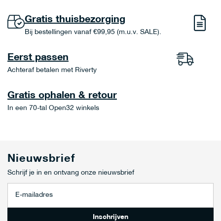
Gratis thuisbezorging
Bij bestellingen vanaf €99,95 (m.u.v. SALE).
Eerst passen
Achteraf betalen met Riverty
Gratis ophalen & retour
In een 70-tal Open32 winkels
Nieuwsbrief
Schrijf je in en ontvang onze nieuwsbrief
A
b
o
n
Inschrijven