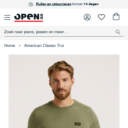
GRATIS
Ruilen en retourneren
Achteraf betalen
ophalen
in één van onze winkels
met Riverty
binnen
14 dagen
Home
American Classic Trui