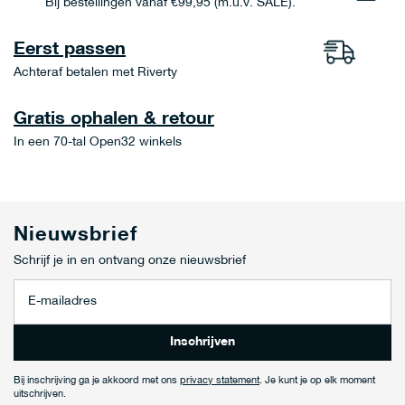
Bij bestellingen vanaf €99,95 (m.u.v. SALE).
Eerst passen
Achteraf betalen met Riverty
Gratis ophalen & retour
In een 70-tal Open32 winkels
Nieuwsbrief
Schrijf je in en ontvang onze nieuwsbrief
A
b
o
n
Inschrijven
n
e
Bij inschrijving ga je akkoord met ons
privacy statement
. Je kunt je op elk moment
e
uitschrijven.