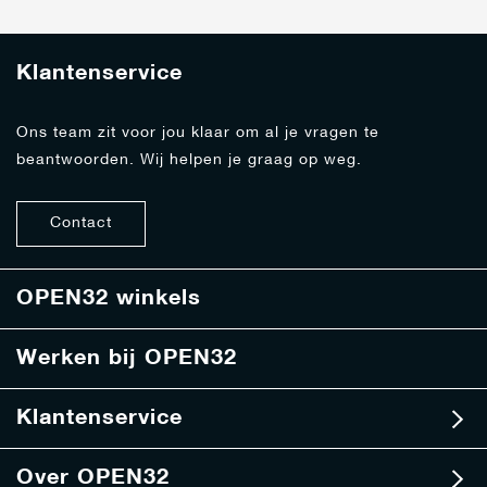
r
j
e
Klantenservice
o
p
o
Ons team zit voor jou klaar om al je vragen te
n
beantwoorden. Wij helpen je graag op weg.
z
e
n
Contact
i
e
u
w
OPEN32 winkels
s
b
Werken bij OPEN32
r
i
e
Klantenservice
f
Over OPEN32