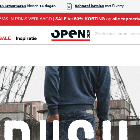
 en retourneren
binnen
14 dagen
Achteraf betalen
met Riverty
EMS IN PRIJS VERLAAGD |
SALE
tot
50% KORTING
op
alle topmerk
SALE
Inspiratie