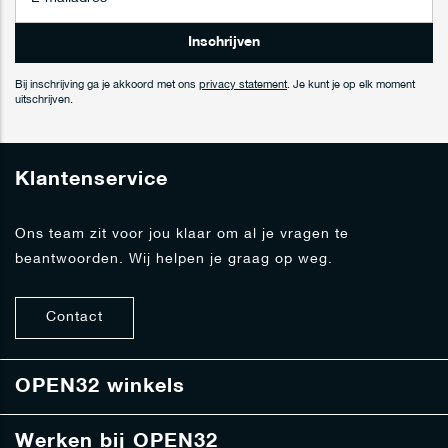
b
o
n
Inschrijven
n
e
Bij inschrijving ga je akkoord met ons
privacy statement
. Je kunt je op elk moment
e
uitschrijven.
r
j
e
Klantenservice
o
p
o
Ons team zit voor jou klaar om al je vragen te
n
beantwoorden. Wij helpen je graag op weg.
z
e
n
Contact
i
e
u
w
OPEN32 winkels
s
b
Werken bij OPEN32
r