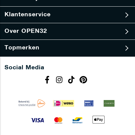
i
e
Klantenservice
f
Over OPEN32
Topmerken
Social Media