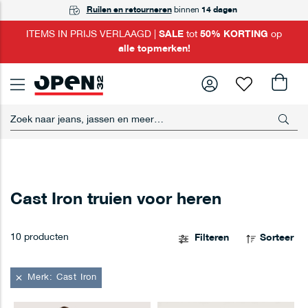
GRATIS
Ruilen en retourneren
Achteraf betalen
ophalen
in één van onze winkels
met Riverty
binnen
14 dagen
ITEMS IN PRIJS VERLAAGD |
SALE
tot
50% KORTING
op
alle topmerken!
men
men
men
Cast Iron truien voor heren
10
producten
Filteren
Sorteer
men
men
Merk
Cast Iron
men
men