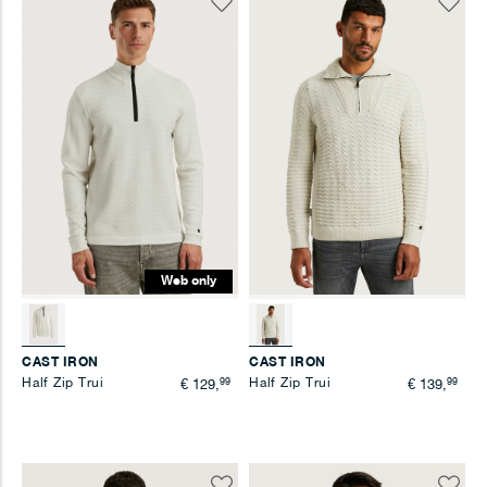
Voeg
Voeg
toe
toe
aan
aan
verlanglijst
verlangl
Web only
CAST IRON
CAST IRON
Half Zip Trui
99
Half Zip Trui
99
€ 129,
€ 139,
Voeg
Voeg