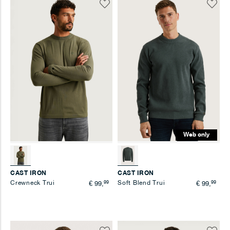
Voeg
Voeg
toe
toe
aan
aan
verlanglijst
verlangl
Web only
CAST IRON
CAST IRON
Crewneck Trui
99
Soft Blend Trui
99
€ 99,
€ 99,