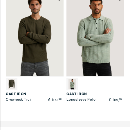
toe
toe
aan
aan
verlanglijst
verlangl
CAST IRON
CAST IRON
Crewneck Trui
99
Longsleeve Polo
99
€ 109,
€ 109,