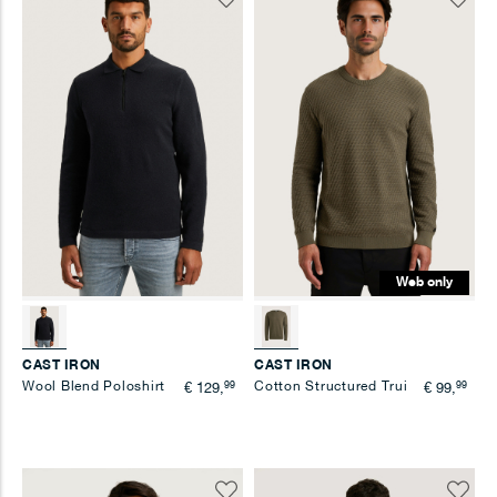
toe
toe
aan
aan
verlanglijst
verlangl
Web only
CAST IRON
CAST IRON
Wool Blend Poloshirt
99
Cotton Structured Trui
99
€ 129,
€ 99,
Voeg
Voeg