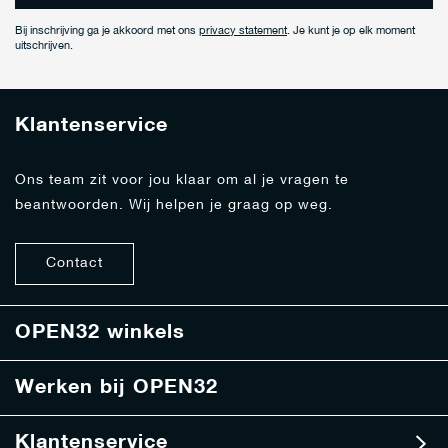
n
e
Bij inschrijving ga je akkoord met ons
privacy statement
. Je kunt je op elk moment
e
uitschrijven.
r
j
e
Klantenservice
o
p
o
Ons team zit voor jou klaar om al je vragen te
n
beantwoorden. Wij helpen je graag op weg.
z
e
n
Contact
i
e
u
w
OPEN32 winkels
s
b
Werken bij OPEN32
r
i
e
Klantenservice
f