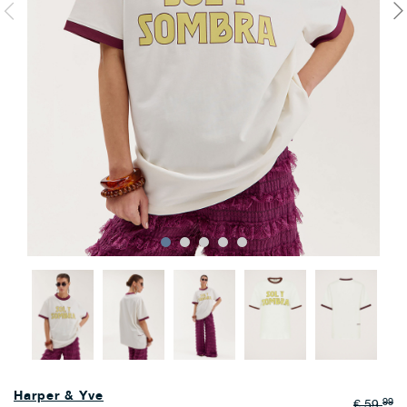
Harper & Yve
99
€ 59,