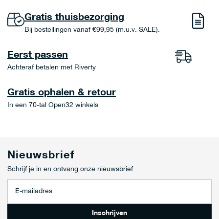
Gratis thuisbezorging
Bij bestellingen vanaf €99,95 (m.u.v. SALE).
Eerst passen
Achteraf betalen met Riverty
Gratis ophalen & retour
In een 70-tal Open32 winkels
Nieuwsbrief
Schrijf je in en ontvang onze nieuwsbrief
A
b
o
n
Inschrijven