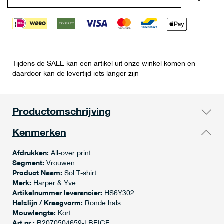
Tijdens de SALE kan een artikel uit onze winkel komen en
daardoor kan de levertijd iets langer zijn
Productomschrijving
Kenmerken
Afdrukken:
All-over print
Segment:
Vrouwen
Product Naam:
Sol T-shirt
Merk:
Harper & Yve
Artikelnummer leverancier:
HS6Y302
Halslijn / Kraagvorm:
Ronde hals
Mouwlengte:
Kort
Art.nr.:
B2070504659-LBEIGE