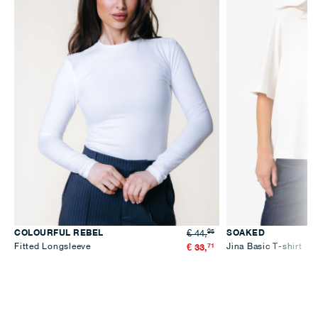
95
COLOURFUL REBEL
SOAKED
€ 44,
Fitted Longsleeve
71
Jina Basic T-shirt
€ 33,