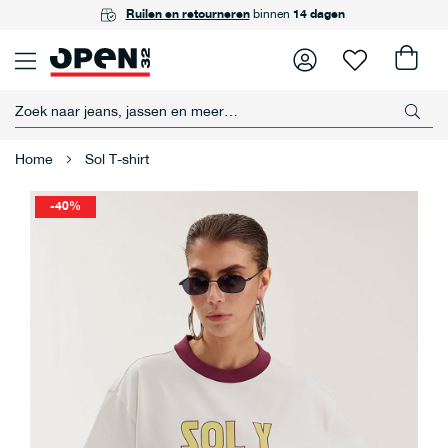
GRATIS
Ruilen en retourneren
Achteraf betalen
ophalen
in één van onze winkels
met Riverty
binnen
14 dagen
Home
Sol T-shirt
-40%