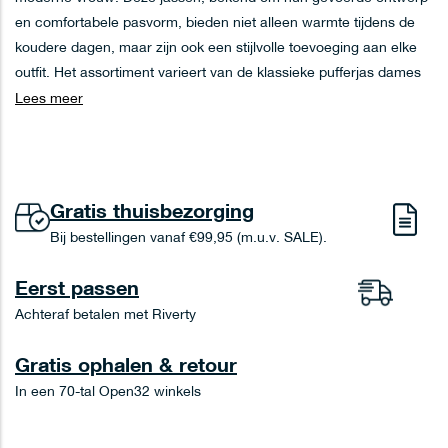
en comfortabele pasvorm, bieden niet alleen warmte tijdens de
koudere dagen, maar zijn ook een stijlvolle toevoeging aan elke
outfit. Het assortiment varieert van de klassieke pufferjas dames
zwart tot de speelse groene pufferjas dames, en van de
Lees meer
praktische pufferjas dames met capuchon tot de elegante lange
pufferjas dames.
Wat is een pufferjas?
Gratis thuisbezorging
Een pufferjas, ook wel bekend als een donsjas, is een type jas dat
Bij bestellingen vanaf €99,95 (m.u.v. SALE).
gevuld is met dons of synthetische vezels. Deze vulling zorgt voor
isolatie en houdt je warm, zelfs als de temperaturen dalen. De
Eerst passen
jassen zijn vaak waterafstotend en winddicht, waardoor ze ideaal
Achteraf betalen met Riverty
zijn voor het Nederlandse klimaat.
Gratis ophalen & retour
Assortiment Pufferjassen voor Dames
In een 70-tal Open32 winkels
Het aanbod van pufferjassen voor dames is breed en divers. Je
vindt ze in verschillende lengtes, kleuren en met uiteenlopende