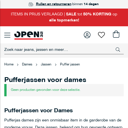
GRATIS
Ruilen en retourneren
Achteraf betalen
ophalen
in één van onze winkels
met Riverty
binnen
14 dagen
ITEMS IN PRIJS VERLAAGD |
SALE
tot
50% KORTING
op
alle topmerken!
Filteren
Home
Dames
Jassen
Puffer jassen
Pufferjassen voor dames
Geen producten gevonden voor deze selectie.
Pufferjassen voor Dames
Pufferjas dames zijn een onmisbaar item in de garderobe van de
moderne vrouw. Deze jassen, bekend om hun gevoerde ontwerp