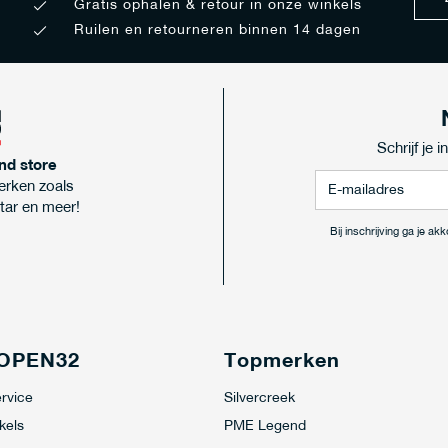
Gratis ophalen & retour in onze winkels
Ruilen en retourneren binnen 14 dagen
Schrijf je 
nd store
erken zoals
tar en meer!
Bij inschrijving ga je a
 OPEN32
Topmerken
rvice
Silvercreek
kels
PME Legend