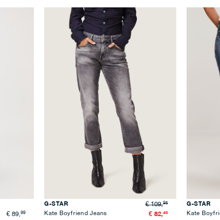
95
G-STAR
G-STAR
€ 109,
99
Kate Boyfriend Jeans
46
Kate Boyfr
€ 89,
€ 82,