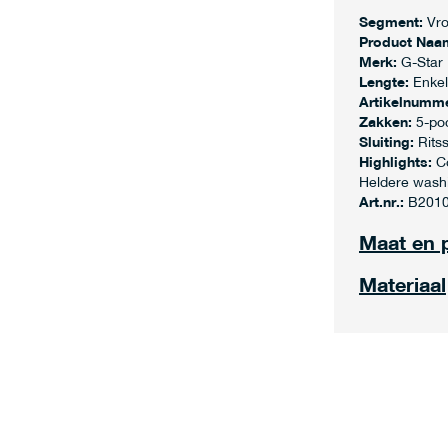
Segment:
Vr
Product Naa
Merk:
G-Star
Lengte:
Enkel
Artikelnumme
Zakken:
5-po
Sluiting:
Ritss
Highlights:
C
Heldere wash
Art.nr.:
B201
Maat en 
Materiaal