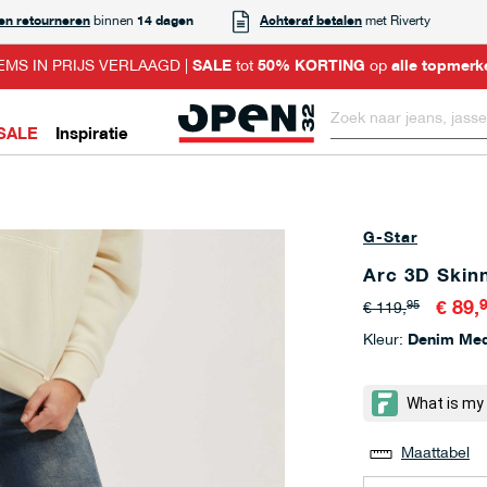
 en retourneren
binnen
14 dagen
Achteraf betalen
met Riverty
EMS IN PRIJS VERLAAGD |
SALE
tot
50% KORTING
op
alle topmerk
SALE
Inspiratie
G-Star
Arc 3D Skin
€ 89,
95
€ 119,
Kleur:
Denim Me
Maattabel