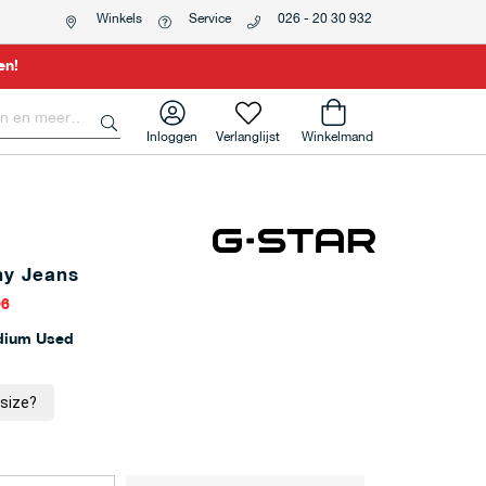
Winkels
Service
026 - 20 30 932
en!
Inloggen
Verlanglijst
Winkelmand
ny Jeans
96
dium Used