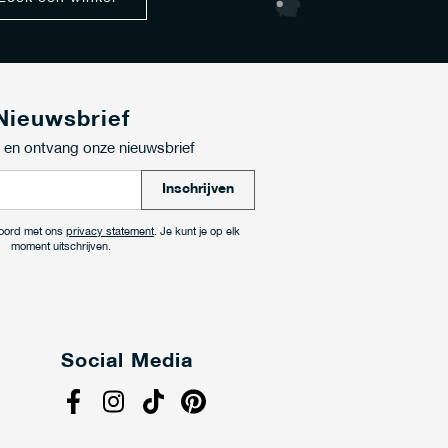
Nieuwsbrief
in en ontvang onze nieuwsbrief
A
Inschrijven
b
o
kkoord met ons
privacy statement
. Je kunt je op elk
n
moment uitschrijven.
n
e
e
r
j
Social Media
e
o
p
o