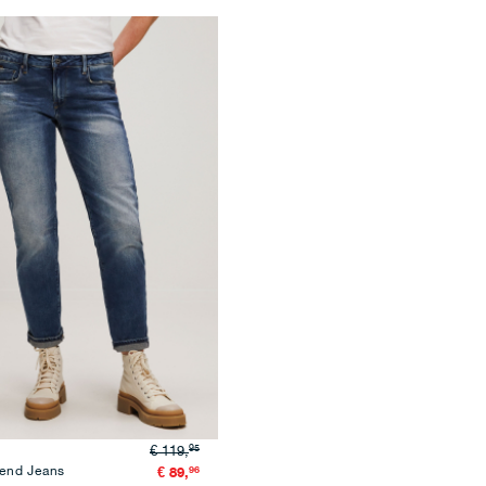
95
€ 119,
iend Jeans
96
€ 89,