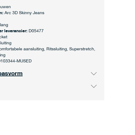
ouwen
m:
Arc 3D Skinny Jeans
lang
r leverancier:
D05477
cket
luiting
omfortabele aansluiting, Ritssluiting, Superstretch,
ing
0103344-MUSED
pasvorm