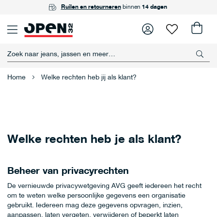
GRATIS
Ruilen en retourneren
Achteraf betalen
ophalen
in één van onze winkels
met Riverty
binnen
14 dagen
Home
Welke rechten heb jij als klant?
Welke rechten heb je als klant?
Beheer van privacyrechten
De vernieuwde privacywetgeving AVG geeft iedereen het recht
om te weten welke persoonlijke gegevens een organisatie
gebruikt. Iedereen mag deze gegevens opvragen, inzien,
aanpassen, laten vergeten, verwijderen of beperkt laten