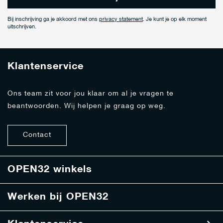
n
e
Bij inschrijving ga je akkoord met ons
privacy statement
. Je kunt je op elk moment
e
uitschrijven.
r
j
e
Klantenservice
o
p
o
Ons team zit voor jou klaar om al je vragen te
n
beantwoorden. Wij helpen je graag op weg.
z
e
n
Contact
i
e
u
w
OPEN32 winkels
s
b
Werken bij OPEN32
r
i
e