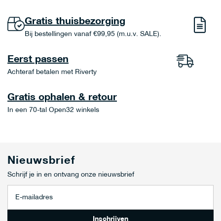
Gratis thuisbezorging
Bij bestellingen vanaf €99,95 (m.u.v. SALE).
Eerst passen
Achteraf betalen met Riverty
Gratis ophalen & retour
In een 70-tal Open32 winkels
Nieuwsbrief
Schrijf je in en ontvang onze nieuwsbrief
A
b
o
n
Inschrijven